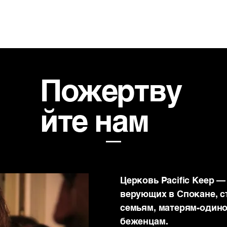
НАХОДИТЬ
Пожертву
йте нам
Церковь Pacific Keep 
верующих в Спокане, 
семьям, матерям-один
беженцам.