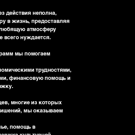
ез действия неполна,
ру в жизнь, предоставляя
 любящую атмосферу
ше всего нуждается.
рамм мы помогаем
номическими трудностями,
ьми, финансовую помощь и
ржку.
ев, многие из которых
лишений, мы оказываем
лье, помощь в
держка культурной