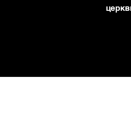
церкв
Pacific Keep Church