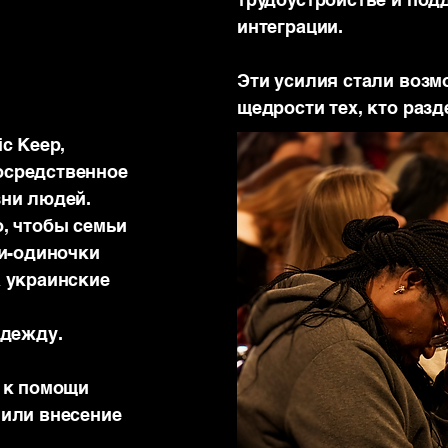
интеграции.
Эти усилия стали воз
щедрости тех, кто разд
c Keep,
осредственное
зни людей.
, чтобы семьи
ри-одиночки
а украинские
адежду.
 к помощи
 или внесение